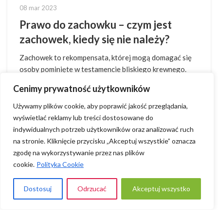
08 mar 2023
Prawo do zachowku – czym jest
zachowek, kiedy się nie należy?
Zachowek to rekompensata, której mogą domagać się
osoby pominięte w testamencie bliskiego krewnego.
Prawo do jego uzyskania opiera się ...
Cenimy prywatność użytkowników
Używamy plików cookie, aby poprawić jakość przeglądania,
wyświetlać reklamy lub treści dostosowane do
indywidualnych potrzeb użytkowników oraz analizować ruch
na stronie. Kliknięcie przycisku „Akceptuj wszystkie” oznacza
zgodę na wykorzystywanie przez nas plików
cookie.
Polityka Cookie
Dostosuj
Odrzucać
Akceptuj wszystko
 785 936 179