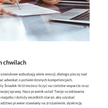
h chwilach
 rozwodowe wzbudzają wiele emocji, dlatego pieczę nad
dać adwokat o potwierdzonych kompetencjach.
ity Śniadek-Król możesz liczyć na rzetelne wsparcie oraz
Twojej sprawy. Nasz prawnik ustali Twoje oczekiwania
majątku i dołoży wszelkich starań, aby uzyskać
oradztwo prawne stawiamy na zrozumienie, dyskrecję