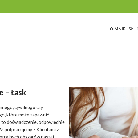
O MNIE
USŁU
e – Łask
innego, cywilnego czy
o, które może zapewnić
l to doświadczenie, odpowiednie
Współpracujemy z Klientami z
entralnych obszarów naszej