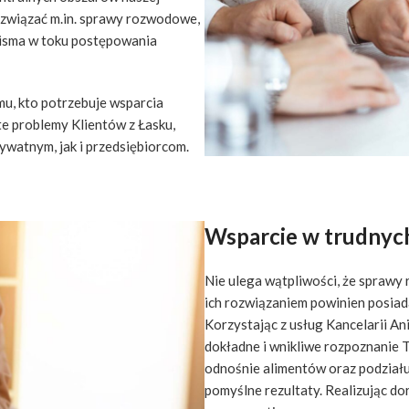
rozwiązać m.in. sprawy rozwodowe,
pisma w toku postępowania
u, kto potrzebuje wsparcia
e problemy Klientów z Łasku,
atnym, jak i przedsiębiorcom.
Wsparcie w trudnyc
Nie ulega wątpliwości, że sprawy
ich rozwiązaniem powinien posia
Korzystając z usług Kancelarii An
dokładne i wnikliwe rozpoznanie 
odnośnie alimentów oraz podziału 
pomyślne rezultaty. Realizując d