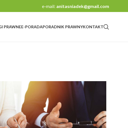
e-mail:
anitasniadek@gmail.com
GI PRAWNE
E-PORADA
PORADNIK PRAWNY
KONTAKT