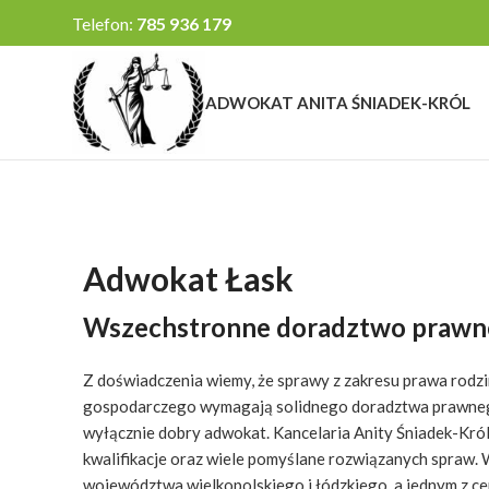
Telefon:
785 936 179
ADWOKAT ANITA ŚNIADEK-KRÓL
Adwokat Łask
Wszechstronne doradztwo prawn
Z doświadczenia wiemy, że sprawy z zakresu prawa rodz
gospodarczego wymagają solidnego doradztwa prawneg
wyłącznie dobry adwokat. Kancelaria Anity Śniadek-Kró
kwalifikacje oraz wiele pomyślane rozwiązanych spraw. 
województwa wielkopolskiego i łódzkiego, a jednym z c