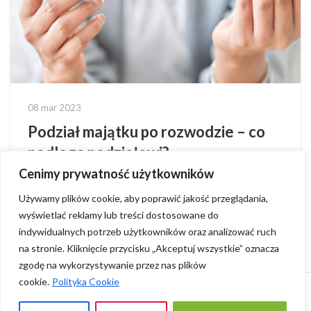
08 mar 2023
Podział majątku po rozwodzie – co
podlega podziałowi?
Cenimy prywatność użytkowników
Po rozwodzie nie zawsze występuje podział majątku
równo po połowie. Udział obu małżonków zależy od
Używamy plików cookie, aby poprawić jakość przeglądania,
wielu okoliczności, a za ich ustalen...
wyświetlać reklamy lub treści dostosowane do
indywidualnych potrzeb użytkowników oraz analizować ruch
na stronie. Kliknięcie przycisku „Akceptuj wszystkie” oznacza
zgodę na wykorzystywanie przez nas plików
ADWOKAT Anita Śniadek-Krół
2023 CREATED BY
INDIGO group
cookie.
Polityka Cookie
Polityka prywatności