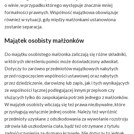
o winie, w przypadku którego występuje znacznie mniej
formalności prawnych. Wspólność majątkowa obowiązuje
również w sytuacji, gdy między małżonkami ustanowiona
zostanie separacja.
Majątek osobisty małżonków
Do majątku osobistego małżonka zaliczają się różne składniki,
w których określeniu pomóc może doświadczony adwokat.
Dotyczy to zarówno przedmiotów majątkowych nabytych
przed rozpoczęciem wspólności ustawowej oraz nabytych
przez dziedziczenie, darowiznę lub zapis, jak i tych wynikających
ze wspólności łącznej podlegającej innym przepisom czy
służących tylko do zaspokajania potrzeb jednego z małżonków.
W majątek osobisty wliczają się też prawa niezbywalne, które
przysługują wyłącznie jednej osobie. Należy też wyróżnić
przedmioty uzyskane z odszkodowania za wywołanie rozstroju
zdrowia lub uszkodzenia ciała, bądź też otrzymane z tytułu
zadośćuczynienia za doznaną krzywdę. Nie dotyczy to jednak