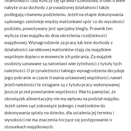
finansowych. Gdy kończy się sprawa rozwodowa, środki trwałe
nabyte oraz dochody z prowadzonej działalności także
podlegają równemu podzieleniu. Jeżeli na etapie dokonywania
sądowego zaistnieje między małżonkami spór co do wysokości
podziału, powoływany jest specjalny biegły. Prawnik ten
wylicza stan majątku do dnia określenia rozdzielności
majątkowej. Wynagrodzenie za pracę lub inne dochody z
działalności zarobkowej małżonków stają się majątkiem
wspólnym dopiero w momencie ich pobrania. Za majątek
osobisty uznawane są natomiast wierzytelności z tytuły tych
należności. O przynależności takiego wynagrodzenia decyduje
jego pobranie w czasie trwania ustawowej wspólności, nawet
jeżeli należności te osiągane są z tytułu pracy wykonywanej
jeszcze przed powstaniem wspólności. Warto pamiętać, że
obowiązek alimentacyjny nie ma wpływu na podział majątku.
Jeżeli zatem sąd zobowiąże jednego z małżonków do
dokonywania spłaty na dziecko, dla ustalenia jej terminu i
wysokości nie ma znaczenia toczące się postępowanie o
stosunkach majątkowych.