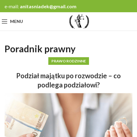
e-mail:
anitasniadek@gmail.com
MENU
Poradnik prawny
PRAWO RODZINNE
Podział majątku po rozwodzie – co
podlega podziałowi?